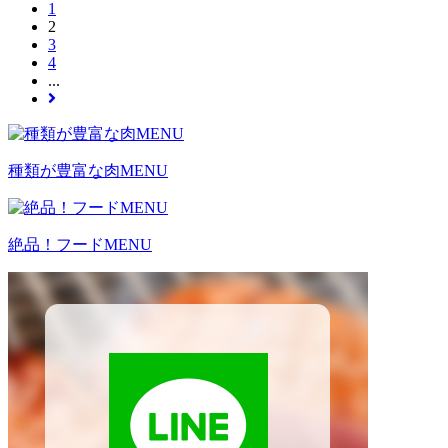
1
2
3
4
...
種類が豊富な肉MENU
絶品！フードMENU