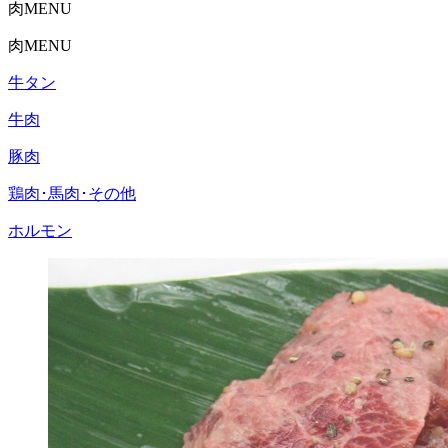
肉MENU
肉MENU
牛タン
牛肉
豚肉
鶏肉･馬肉･その他
ホルモン