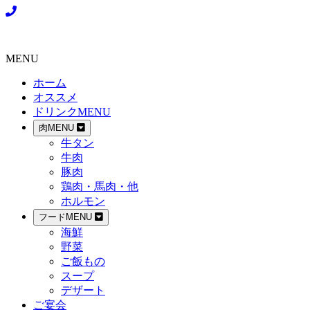
MENU
ホーム
オススメ
ドリンクMENU
肉MENU
牛タン
牛肉
豚肉
鶏肉・馬肉・他
ホルモン
フードMENU
海鮮
野菜
ご飯もの
スープ
デザート
ご宴会