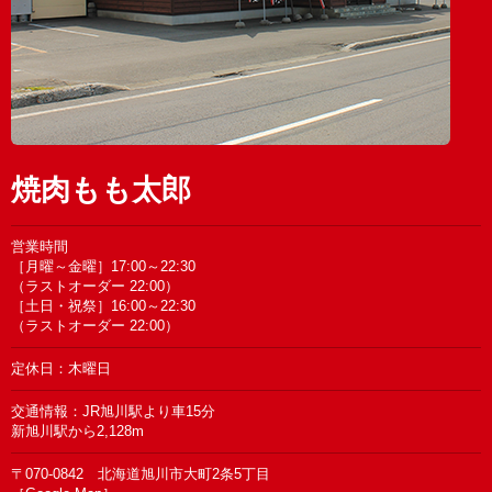
焼肉もも太郎
営業時間
［月曜～金曜］17:00～22:30
（ラストオーダー 22:00）
［土日・祝祭］16:00～22:30
（ラストオーダー 22:00）
定休日：木曜日
交通情報：JR旭川駅より車15分
新旭川駅から2,128m
〒070-0842 北海道旭川市大町2条5丁目