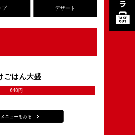
ープ
デザート
けごはん大盛
640円
のメニューをみる