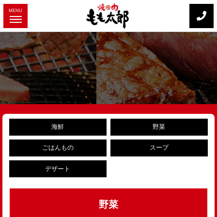
MENU
海鮮
野菜
ごはんもの
スープ
デザート
野菜